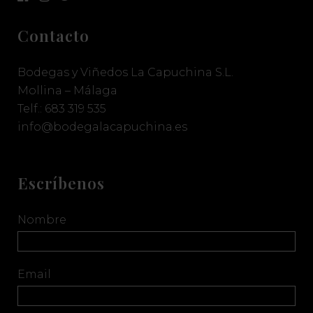
Naturalmente Dulce de
Vino de licor
Moscatel de Alejandría.
de solera.
Contacto
FICHA TÉCNICA
FICHA TÉCNICA
Bodegas y Viñedos La Capuchina S.L.
Mollina – Málaga
22,00
€
25,00
€
Telf.:
683 319 535
info@bodegalacapuchina.es
AÑADIR A LA LISTA
AÑADIR A LA LISTA
Escríbenos
Nombre
Email