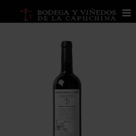
Inicio
/
vinos
/ Capuchina Vieja Moscatel Seco
🔍